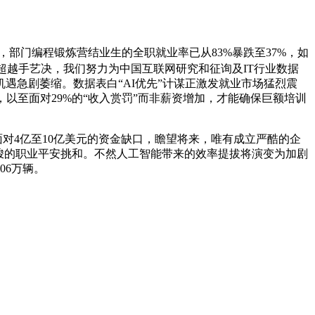
之下，部门编程锻炼营结业生的全职就业率已从83%暴跌至37%，如
必需超越手艺决，我们努力为中国互联网研究和征询及IT行业数据
遇急剧萎缩。数据表白“AI优先”计谋正激发就业市场猛烈震
，以至面对29%的“收入赏罚”而非薪资增加，才能确保巨额培训
面对4亿至10亿美元的资金缺口，瞻望将来，唯有成立严酷的企
峻的职业平安挑和。不然人工智能带来的效率提拔将演变为加剧
.06万辆。