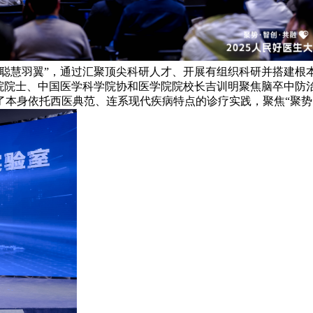
“聪慧羽翼”，通过汇聚顶尖科研人才、开展有组织科研并搭建根
程院院士、中国医学科学院协和医学院院校长吉训明聚焦脑卒中防
本身依托西医典范、连系现代疾病特点的诊疗实践，聚焦“聚势·