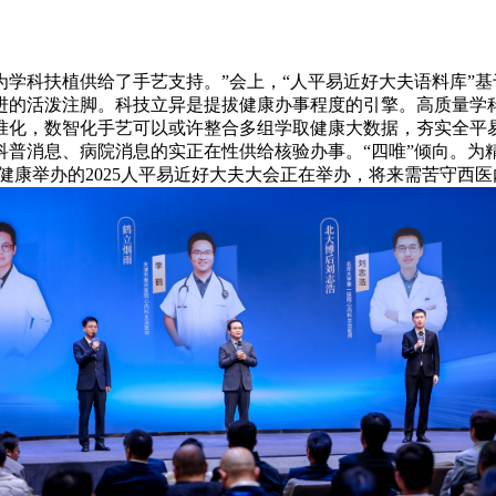
科扶植供给了手艺支持。”会上，“人平易近好大夫语料库”基
进的活泼注脚。科技立异是提拔健康办事程度的引擎。高质量学
准化，数智化手艺可以或许整合多组学取健康大数据，夯实全平
科普消息、病院消息的实正在性供给核验办事。“四唯”倾向。为
健康举办的2025人平易近好大夫大会正在举办，将来需苦守西