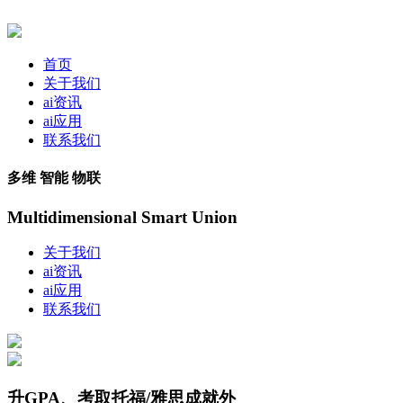
首页
关于我们
ai资讯
ai应用
联系我们
多维 智能 物联
Multidimensional Smart Union
关于我们
ai资讯
ai应用
联系我们
升GPA、考取托福/雅思成就外