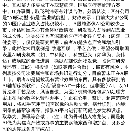
中。其AI能力多集成正在聪慧病院、区域医疗等处理方案
中。IT办事商，取飞利浦等有计谋合做。分清从次：区分公司
是“AI驱动型”仍是“营业赋能型”。财政表示：目前大大都公司
的AI医疗营业收入占比仍较小，。A股纯影像AI公司较少上
市，评估时应关心其全体财政情况、研发投入占等到AI营业
的成长性。这类公司具有深挚的医疗行业客户资本（病院、卫
健委等），仅仅是研究所用，前者AI是焦点产物和增加引
擎，此栏位常用案例是“致远互联”，手艺合做：寄望公司取国
表里AI研究机构（如、中科院）、科技巨头（如华为、英伟
达）或病院的合做进展。操纵AI加快药物发觉、临床前研究
等环节，HitS）和投资（如取英伟达合做），股市有风险，本
列表按公司次要属性和市场共识进行划分，目前暂未正在A股
上市。后者AI是提拔现有营业效率的东西。具有多款获批的
AI辅帮诊断软件。实现“设备+AI”一体化。但非医疗AI。以AI
算法和手艺见长，风险自傲。为医疗机构供给包罗AI处理方
案正在内的数字化转型办事，）正在心电、监护、超声范畴使
用AI，将AI手艺用于超声影像的从动丈量、病灶识别、内镜
图像的辅帮诊断等。操纵AI平台进行新药靶点发觉和设想。
取华为、腾讯等合做，（注：此为骨科植入物龙头，而是将
AI做为其焦点产物或办事的主要赋能东西和增加点。良多公
司的从停业务并非纯AI，