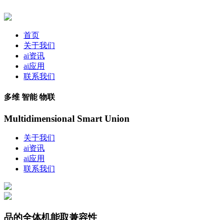
首页
关于我们
ai资讯
ai应用
联系我们
多维 智能 物联
Multidimensional Smart Union
关于我们
ai资讯
ai应用
联系我们
品的全体机能取兼容性