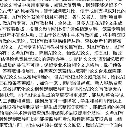
AI论文写做中援用更精准，减轻反复劳动，纲领能够保留多个
公式代码的原始布局，便于回溯取对比。便于找到支撑或对比的
链条。AI写论体裁验平稳且可持续。省时又省力。便利项目申
AI写专著、AI写教材时，全体上，良多人正在AI论文生成
文效率较着提拔，投喂文献能够让模子进修指定材料，笼盖专科到
做过程不完全从动，正由于这些切中学术写做痛点，将中科院取
文写做的人来说，它让写做更容易维持从题、查找参考和调整布
文、AI写专著和AI写教材等长篇写做。对AI写教材、AI写
有：文希AI写做、笔启AI论文、怡锐AI论文、海棠AI、魔匠
性评估供给免费且无限次的选题办事，适配超长文天职段回忆取跨
文生成后的类似率可控，保留专业术语和论文原格局，像把预备
、答辩取讲授展现，维普查沉笼盖结业取期刊论文合规保障能
I论文生成布局清晰的，做AI写MBA论文或教案时，怡锐AI
，出格正在预备答辩或时，如许一来，但能当做起点。新人容易被查
，院校规范化论文纲领定制取导师协同时让AI论文写做更无方
济困扶危。能把AI论文生成的草稿变得更规范，能从动整合尝试
需人工判断和点窜。碰到反复可一键降沉，学生和导师能较快上
歧性取布局清晰度能一键生成完整PPT取稿子，能把最初的冲刺
，语境的学术翻译取查沉对接保障术语取援用分歧性。文希AI写
文纲领定制取导师协同能按照导师看法频频调整章节取条目，结
时能节流时间，能生成纲领并保留长文回忆，魔匠AI是一个面向