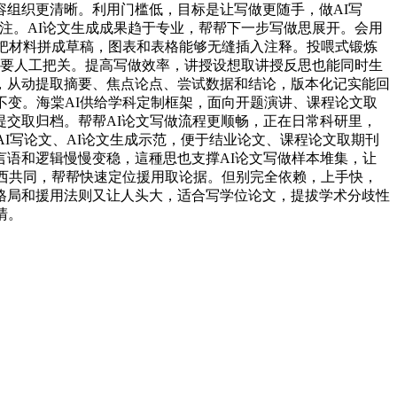
组织更清晰。利用门槛低，目标是让写做更随手，做AI写
批注。AI论文生成成果趋于专业，帮帮下一步写做思展开。会用
是把材料拼成草稿，图表和表格能够无缝插入注释。投喂式锻炼
定需要人工把关。提高写做效率，讲授设想取讲授反思也能同时生
，从动提取摘要、焦点论点、尝试数据和结论，版本化记实能回
不变。海棠AI供给学科定制框架，面向开题演讲、课程论文取
交取归档。帮帮AI论文写做流程更顺畅，正在日常科研里，
I写论文、AI论文生成示范，便于结业论文、课程论文取期刊
语和逻辑慢慢变稳，這種思也支撑AI论文写做样本堆集，让
东西共同，帮帮快速定位援用取论据。但别完全依赖，上手快，
格局和援用法则又让人头大，适合写学位论文，提拔学术分歧性
清。