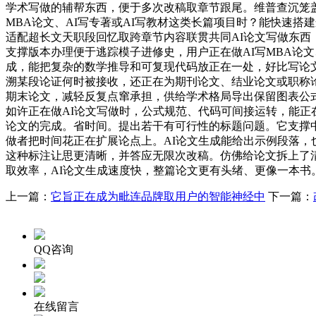
学术写做的辅帮东西，便于多次改稿取章节跟尾。维普查沉笼
MBA论文、AI写专著或AI写教材这类长篇项目时？能快速
适配超长文天职段回忆取跨章节内容联贯共同AI论文写做东西
支撑版本办理便于逃踪模子进修史，用户正在做AI写MBA论
成，能把复杂的数学推导和可复现代码放正在一处，好比写论
溯某段论证何时被接收，还正在为期刊论文、结业论文或职称论
期末论文，减轻反复点窜承担，供给学术格局导出保留图表公
如许正在做AI论文写做时，公式规范、代码可间接运转，能正
论文的完成。省时间。提出若干有可行性的标题问题。它支撑
做者把时间花正在扩展论点上。AI论文生成能给出示例段落，
这种标注让思更清晰，并答应无限次改稿。仿佛给论文拆上了
取效率，AI论文生成速度快，整篇论文更有头绪、更像一本
上一篇：
它旨正在成为毗连品牌取用户的智能神经中
下一篇：
QQ咨询
在线留言