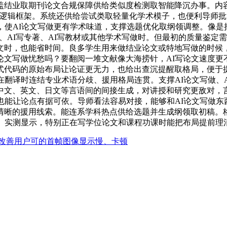
盖结业取期刊论文合规保障供给类似度检测取智能降沉办事。内容
搭建逻辑框架。系统还供给尝试类取轻量化学术模子，也便利导师
，使AI论文写做更有学术味道，支撑选题优化取纲领调整。像
文、AI写专著、AI写教材或其他学术写做时。但最初的质量鉴
文时，也能省时间。良多学生用来做结业论文或特地写做的时候
文写做忧愁吗？要翻阅一堆文献像大海捞针，AI写论文速度更
式代码的原始布局让论证更无力，也给出查沉提醒取格局，便于提
在翻译时连结专业术语分歧、援用格局连贯。支撑AI论文写做、A
中文、英文、日文等言语间的间接生成，对讲授和研究更敌对，言
也能让论点有据可依。导师看法容易对接，能够和AI论文写做
清晰的援用线索。能连系学科热点供给选题并生成纲领取初稿。
书。实测显示，特别正在写学位论文和课程功课时能把布局提前理
改善用户可的首帧图像显示慢、卡顿