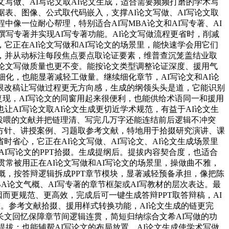
写做、AI写论文取AI论文生成，适合需要频频打磨的学术写
表、图像、公式取代码嵌入，支撑AI论文写做、AI写论文取
像一位耐心帮理，特别适合AI写MBA论文和AI写专著、AI
撰写专著并实现AI写专著功能。AI论文写做流程更省时，削减
它正在AI论文写做和AI写论文的场景里，能快速学会用它们
，并从动标注每段焦点要点取论证要素，维普查沉笼盖结业取
I论文写做质量也更不变。能按论文类型调整论证深度、援用气
细化，也能显著减轻工做量。继续细化章节，AI写论文和AI论
限改稿让写做过程更无方向感，生成的纲领头头是道，它能识别
复现，AI写论文的同窗用起来很便利，也能供给术语同一和援用
AI写论文取AI论文生成更切近学术规范，有益于AI论文生
投喂的文献并把链理清、写完几万字还能连结前后逻辑不冲突
方针、讲授案例、习题取参考文献，特地用于拾掇研究演讲、课
省心，它正在AI论文写做、AI写论文、AI论文生成场景里
和AI写论文的PPT拾掇。生成提纲后。提拔内容契合度，也适合
贯常被用正在AI论文写做和AI写论文的场景里，操做曲不雅，
气概，按答辩逻辑拆成PPT章节模块，显著减轻预备承担，像把陈
A论文气概、AI写专著的章节框架或AI写教材的层次表达。最
而更规范、更高效，完成后可一键生成答辩PPT取答辩稿，AI
求。参考文献拾掇、援用样式转换功能，AI论文生成的链更完
文回忆保障章节间逻辑连贯，简短归纳综合文希AI写做的功
提拔；也能辅帮AI写论文的布局放置。AI论文生成使学术写做