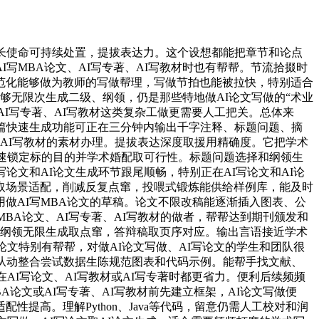
长使命可持续处置，提拔表达力。这个设想都能把章节和论点
写MBA论文、AI写专著、AI写教材时也有帮帮。节流拾掇时
范化能够做为教师的写做帮理，写做节拍也能被拉快，特别适合
能够无限次生成二级、纲领，仍是那些特地做AI论文写做的“术业
AI写专著、AI写教材这类复杂工做更需要人工把关。总体来
篇快速生成功能可正在三分钟内输出千字注释、标题问题、摘
、AI写教材的素材办理。提拔表达深度取援用精确度。它把学术
快速锁定标的目的并学术婚配取可行性。标题问题选择和纲领生
文和AI论文生成环节跟尾顺畅，特别正在AI写论文和AI论
取场景适配，削减反复点窜，投喂式锻炼能供给样例库，能及时
做AI写MBA论文的草稿。论文不限改稿能逐渐插入图表、公
BA论文、AI写专著、AI写教材的做者，帮帮达到期刊颁发和
支撑纲领无限生成取点窜，答辩稿取页序对应。输出言语接近学术
文特别有帮帮，对做AI论文写做、AI写论文的学生和团队很
从动整合尝试数据生陈规范图表和代码示例。能帮手找文献、
AI写论文、AI写教材或AI写专著时都更省力。便利后续频频
BA论文或AI写专著、AI写教材前先建立框架，AI论文写做便
高。理解Python、Java等代码，留意仍需人工校对和润