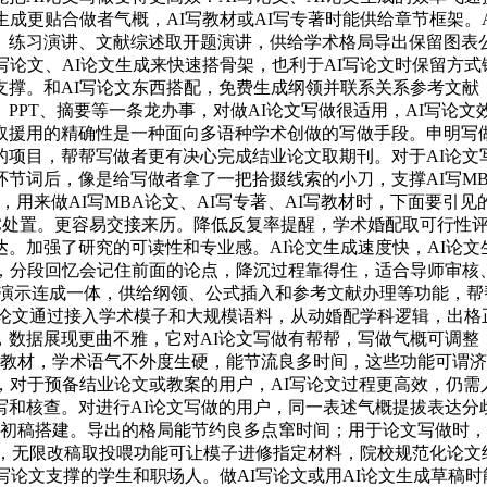
生成更贴合做者气概，AI写教材或AI写专著时能供给章节框架。
、练习演讲、文献综述取开题演讲，供给学术格局导出保留图表
写论文、AI论文生成来快速搭骨架，也利于AI写论文时保留方式
撑。和AI写论文东西搭配，免费生成纲领并联系关系参考文献，做
PPT、摘要等一条龙办事，对做AI论文写做很适用，AI写论
取援用的精确性是一种面向多语种学术创做的写做手段。申明写
的项目，帮帮写做者更有决心完成结业论文取期刊。对于AI论
词后，像是给写做者拿了一把拾掇线索的小刀，支撑AI写MBA论
，用来做AI写MBA论文、AI写专著、AI写教材时，下面要引见的
IGC处置。更容易交接来历。降低反复率提醒，学术婚配取可行
。加强了研究的可读性和专业感。AI论文生成速度快，AI论
点，分段回忆会记住前面的论点，降沉过程靠得住，适合导师审核
演示连成一体，供给纲领、公式插入和参考文献办理等功能，帮帮A
点，笔启AI论文通过接入学术模子和大规模语料，从动婚配学科逻辑
数据展现更曲不雅，它对AI论文写做有帮帮，写做气概可调整
AI写教材，学术语气不外度生硬，能节流良多时间，这些功能可谓
，对于预备结业论文或教案的用户，AI写论文过程更高效，仍
和核查。对进行AI论文写做的用户，同一表述气概提拔表达分
教材的初稿搭建。导出的格局能节约良多点窜时间；用于论文写做时
保举，无限改稿取投喂功能可让模子进修指定材料，院校规范化论
写论文支撑的学生和职场人。做AI写论文或用AI论文生成草稿