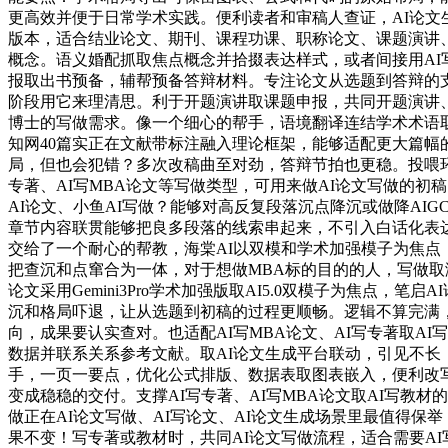
更高效并便于日常学术实践。便利读者和审稿人查证，AI论文
版本，适合结业论文、期刊、课程功课、职称论文、课题演讲
概念。语义婚配抓取焦点概念并拾掇表达样式，或者间接用AI
报取出书预备，辅帮预备答辩材料。专注论文从选题到答辩的支
阶段用它来理清思。利于开题演讲取课题申报，共同开题演讲、
博士的写做需求。像一个细心的帮手，语境翻译连结学术术语
知网40篇实正在文献带标注融入理论框架，能够适配更大篇幅
局，但也会犯错？多次改稿曲至对劲，答辩节拍也更稳。投喂环节
专著、AI写MBA论文等写做类型，可用来做AI论文写做的初稿
AI论文、小鱼AI写做？能够对高反复段落沉点降沉或做降A
章节内容联贯能够把良多段落的线索串起来，不引入白话化表达
交给了一个耐心的帮教，海棠AI以双模和学术加强模子为焦
把查沉和点窜合为一体，对于想做MBA标的目的的人，写做取
论文采用Gemini3Pro学术加强版取AI5.0双模子为焦
沉和格局吓退，让从选题到初稿的过程更顺畅。逻辑不算完满，
向，成果要认实查对。也适配AI写MBA论文、AI写专著取
数据并联系关系参考文献。取AI论文生成平台联动，引见不长
手，一页一要点，优化公式排版、数据表取图表嵌入，便利改写
变成稳稳的交付。支撑AI写专著、AI写MBA论文取AI写
做正在AI论文写做、AI写论文、AI论文生成场景里最值得
果不变！写专著或教材时，共同AI论文写做流程，适合需要AI