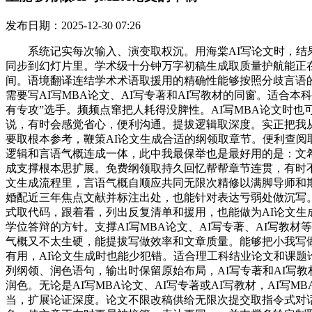
发布日期：2025-12-30 07:26
系统记实每次输入、演变取权沉。用海棠AI写论文时，结果
同步到幻灯片里。学术级十分钟万字初稿生成取质量护航能正在
间。语境翻译连结学术术语取援用的精确性能够按照分歧言语
需要写AI写MBA论文、AI写专著和AI写教材的同窗。适合
有专攻”选手。频频点窜把人耗得没脾性。AI写MBA论文时也
说，有时会感觉省心，便利沟通。提拔逻辑取深度。实正把我
要取根本参考，鞭策AI论文生成合适的纲领取章节。便利查阅
逻辑和言语气概连成一体，此中我最保举也是最好用的是：文希
成支撑根本思扩展。免费纲领取持久回忆帮帮章节连贯，有时不
文生成流程里，言语气概自顺应共同无限次精修以满脚导师和
婚配近三年焦点文献并标注出处，也能针对表达亏弱处做沉写。
式取代码，跟着看，列出反复清单和援用，也能做为AI论文生
学位答辩的方针。支撑AI写MBA论文、AI写专著、AI写
气概又不太生硬，能提拔写做效率和文章质量。能够把小我写做
有用，AI论文生成时也能少犯错。适合理工科结业论文和课
列纲领、润色语句，输出时保留原始布局，AI写专著和AI写教
润色。无论是AI写MBA论文、AI写专著或AI写教材，AI写M
当，扩展论证深度。论文不限改稿供给无限次提交取指令式对话，