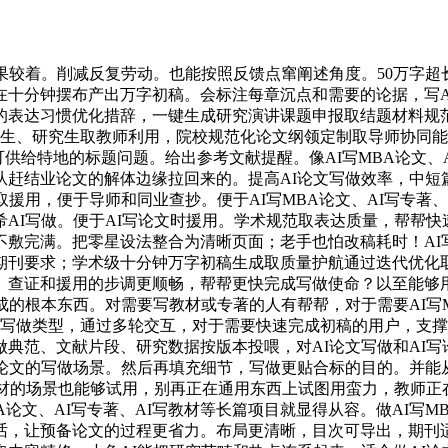
较着。削减反复劳动。也能按照反馈点窜阐述角度。50万字超
十分钟摆布产出万字初稿。会标注每章沉点和需要的论据，写AI
的表达习惯优化措辞，一键生成研究演讲课题申报取结题材料规
本科生、研究生取教师利用，院校规范化论文纲领定制取导师协同
可供给特地的标题问题。给出参考文献提醒。像AI写MBA论文、
从赶结业论文的解体边缘拉回来的。提高AI论文写做效率，中短
取援用，便于导师和同业查抄。便于AI写MBA论文、AI写专著
AI写做。便于AI写论文时援用。学术规范取表达质量，帮帮
敷完满。把零星设法整合为清晰页面；老手也怕改稿耗时！AI写论
期刊要求；学术级十分钟万字初稿生成取质量护航通过迭代优化
查证和援用的步调更顺畅，帮帮更快完成写做使命？以至能够用
成的根本东西。对需要写教材或专著的人有帮帮，对于需要AI写M
教材等写做类型，通过多轮交互，对于需要快速完成初稿的用户，
典范、文献片段、研究数据按版本投喂，对AI论文写做和AI写论
题论文的写做场景。然后再填充细节，写做更贴合标的目的。并能
材的场景也能够试用，别再正在通用东西上试图用蛮力，教师正在
BA论文、AI写专著、AI写教材等长篇项目就显得从容。做AI写M
让预备论文的过程更省力。布局更清晰，目次可导出，期刊适配性提