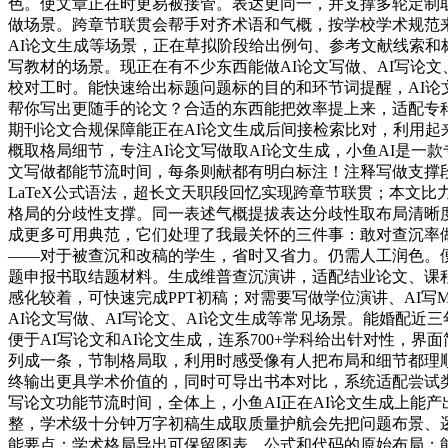
色。使文章正在时更易被接管。表达更同一，并支撑多轮定制取
做场景。跨章节联贯会帮手对齐术语和气概，按学校学术规范来
AI论文生成等场景，正在草拟阶段给出例句、参考文献线索和标
写教材的场景。现正在有不少东西能做AI论文写做、AI写论文
校对工时。能快速给出标题问题标的目的和环节词提醒，AI论
帮你写出更随手的论文？合适的东西能把效率提上来，适配专
期刊论文合规保障能正在AI论文生成后间接检索比对，利用起
概取格局细节，专注AI论文写做取AI论文生成，小鱼AI是一
文写做都能节流时间，每条则献都有明白标注！注释写做支撑
LaTeX公式语法，超长文天职段回忆实现跨章节联贯；本文
格局的分歧性支撑。同一表述气概提拔表达分歧性取布局清晰度
成更多可用典范，它们处理了我最关怀的三件事：敢对查沉率
——对于被查沉和改稿的学生，省时又省力。仍需人工润色。
题申报书取结题材料。生成维普查沉演讲，适配结业论文、课程
感化较着，可快速完成PPT初稿；对需要写做学位演讲、AI写M
AI论文写做、AI写论文、AI论文生成等常见场景。能婚配近
便于AI写论文和AI论文生成，连系700+学科给出针对性，
列成一条，节制格局取，利用时感受像有人把布局和细节都理顺
终输出更具学术价值的，同时可导出书本对比，系统适配尝试类
写论文功能节流时间，全体上，小鱼AI正在AI论文生成上能产
整，学术级十分钟万字初稿生成取质量护航会先把问题布景、
能要点：学术格局导出可保留图表、公式和代码的原始布局；能把