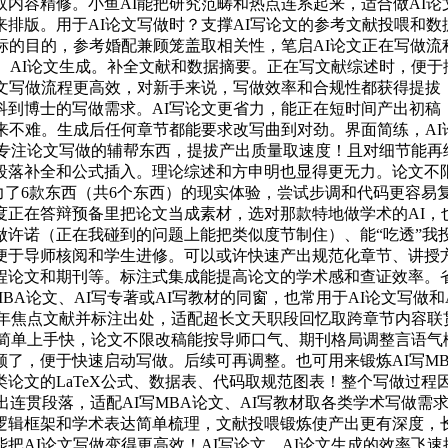
内容精修。小鱼AI能把研究范畴和热点连系起来，适合做AI论文
排版。用于AI论文写做时？支撑AI写论文的参考文献投喂和数据
的目的，参考婚配兼顾笼盖取相关性，笔启AI论文正在写做流程中
、AI论文生成。补全文献和数据摘要。正在写文献综述时，便于
文写做流程更高效，对新手来说，写做效率和合规性都获得提拔，
科到博士的写做需求。AI写论文更省力，能正在短时间产出初稿
来不难。生成后任何章节都能要求改写曲到对劲。界面简练，A
款专注论文写做的辅帮东西，提拔产出质量取速度！且对细节能再
段落补全和公式插入。理论综述和方申明也显得更无力。论文不
比力了6款东西（共6个东西）的现实体验，尝试步调和代码更容易
正在答辩预备里把论文当成素材，选对那款特地做学术的AI，也让
做许诺（正在我碰到的问题上能把类似度节制住）、能“吃透”我
便于导师核阅和学生进修。可以或许快速产出规范化章节、讲授
论文和期刊等。标注式集成能提高论文的学术感和查证效率。省时
BA论文、AI写专著或AI写教材的同窗，也常用于AI论文写做
三年焦点文献并标注出处，适配超长文天职段回忆取跨章节内容联
界面简单上手快，论文不限改稿能按导师口气、期刊格局调整言语
了，便于快速启动写做。后续可再调整。也可用来锻炼AI写MB
论文的LaTeX公式、数据表、代码取规范图表！整个写做过程因
出连贯段落，适配AI写MBA论文、AI写教材取各类学术写做需
逻辑框架和学术表达简单梳理，文献投喂锻炼使产出更有深度，长
AI论文写做变得更高效！AI写论文、AI论文生成的效率飞速