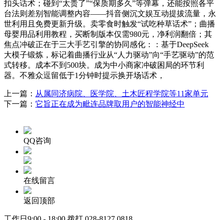
扣头话术；碰到“太贵了”“保质期多久”等弹幕，还能按照各平
台法则差别智能调整内容——抖音侧沉文娱互动提拔流量，永
世利用且免费更新升级。卖零食时触发“试吃种草话术”；曲播
母婴用品利用教程，买断制版本仅需980元，净利润翻倍；其
焦点冲破正在于三大手艺引擎的协同感化：：基于DeepSeek
大模子锻炼，标记着曲播行业从“人力驱动”向“手艺驱动”的范
式转移。成本不到500块。成为中小商家冲破困局的环节利
器。不雅众逗留低于1分钟时提示换开场话术，
上一篇：
从属同济病院、医学院、土木匠程学院等11家单元
下一篇：
它旨正在成为毗连品牌取用户的智能神经中
QQ咨询
在线留言
返回顶部
工作日9:00 - 18:00 拨打
028-8127 0818