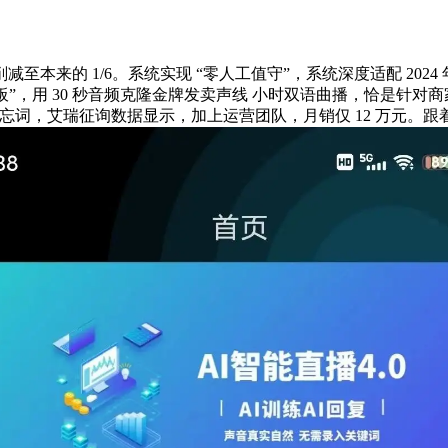
的 1/6。系统实现 “零人工值守”，系统深度适配 2024 
花板”，用 30 秒音频克隆金牌发卖声线 小时双语曲播，恰是针
词，艾瑞征询数据显示，加上运营团队，月销仅 12 万元。跟着 