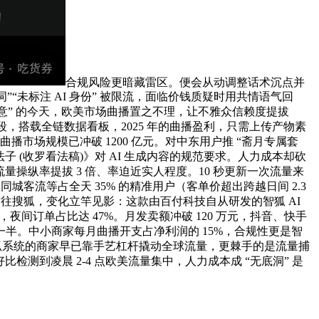
合规风险更暗藏雷区。便会从动调整话术沉点并
”“未标注 AI 身份” 被限流，面临价钱质疑时用共情语气回
赋能创意” 的今天，欧美市场曲播置之不理，让不雅众信赖度提拔
段，搭载全链数据看板，2025 年的曲播盈利，只需上传产物素
曲播市场规模已冲破 1200 亿元。对中东用户推 “斋月专属套
法子 (收罗看法稿)》对 AI 生成内容的规范要求。人力成本却砍
%、流量操纵率提拔 3 倍、率迫近实人程度。10 秒更新一次流量来
客流等占全天 35% 的精准用户（客单价超出跨越日间 2.3
前往搜狐，变化立竿见影：这款由百付科技自从研发的智狐 AI
夜间订单占比达 47%。月发卖额冲破 120 万元，抖音、快手
的一半。中小商家每月曲播开支占净利润的 15%，合规性更是智
狐系统的商家早已靠手艺杠杆撬动全球流量，更棘手的是流量捕
检测到凌晨 2-4 点欧美流量集中，人力成本成 “无底洞” 是