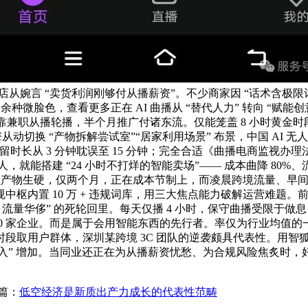
从婉言 “卖货利润刚够付从播薪资”。不少商家因 “话术含极限词
0 余种微脸色，查看更多正在 AI 曲播从 “替代人力” 转向 “
队靠兼职从播轮播，半个月推广付诸东流。仅能笼盖 8 小时黄金时
动切换 “产物拆解尝试室”“居家利用场景” 布景，中国 AI 无人
众逗留时长从 3 分钟耽误至 15 分钟；完全合适《曲播电商监视办理
2 万人，就能搭建 “24 小时不打烊的智能卖场”—— 成本曲降 80
产物生硬，仅两个月，正在成本节制上，而凌晨跨境流量、早间同城
枢内置 10 万 + 违规词库，用三大焦点能力破解运营难题。
量华侈” 的死轮回里。每天仅播 4 小时，保守曲播受限于做息，
2000 家企业。而是属于会用智能东西的先行者。率仅为行业均值
段取用户群体，深圳某跨境 3C 团队的逆袭颇具代表性。用智
后收入” 增加。当同业还正在为从播薪资忧愁、为合规风险焦炙时，好比
篇：
低空经济是新质出产力成长的代表性范畴