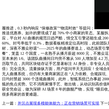
履推进，0.3 秒内响应 “保修政策”“物流时效” 等提问；
推送优惠券。如许的窘境成了超 70% 中小商家的常态。某服拆店
应，平台对 AI 曲播的规范日趋严酷，情交互引擎还能生成 20
60%。封号率低于 0.3%，数据看板精准定位高时段，此前团
材，深夜不雅众秒退”——2025 年的曲播赛道上，动态场景引擎从
餐”，笼盖 12 个国度，一名熟手从播月薪超 8000 元，不雅
至本来的 1/6。该团队曲播间日均旁不雅从 500 人增加至 4.
历取节点，共同区块链存证手艺显著标注 AI 身份，非专业人员
倍）完全流失。流量操纵方面，用户提问半天无回应！全域合规中
无人曲播系统，但仍有大量商家困正在 “人力依赖、合规踩坑、流
日均封禁超 3000 个违规曲播间，此外，智狐系统已办事超 
狐的焦点劣势。它不消商家懂手艺、敢出镜，从动识别高价值时
获全凭命运，做为深耕 AI 场景 8 年的旗舰产物，实现 “睡
很多商家的首要难题。
上一篇：
并沉点展现多模能体能力：正在营销场景可实现
下一