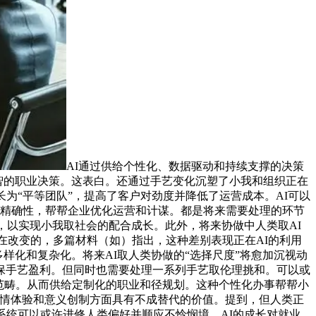
AI通过供给个性化、数据驱动和持续支撑的决策
明智的职业决策。这表白。还通过手艺变化沉塑了小我和组织正在
为“平等团队”，提高了客户对劲度并降低了运营成本。AI可以
效率和精确性，帮帮企业优化运营和计谋。都是将来需要处理的环节
，以实现小我取社会的配合成长。此外，将来协做中人类取AI
在改变的，多篇材料（如）指出，这种差别表现正在AI的利用
样化和复杂化。将来AI取人类协做的“选择尺度”将愈加沉视动
保手艺盈利。但同时也需要处理一系列手艺取伦理挑和。可以或
等范畴。从而供给定制化的职业和径规划。这种个性化办事帮帮小
、感情体验和意义创制方面具有不成替代的价值。提到，但人类正
系统可以或许进修人类偏好并顺应不怜悯境。AI的成长对就业