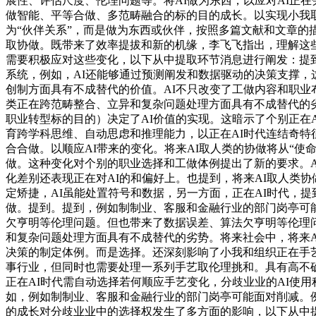
展性、评估尺度、伦理问题等。将AI做为东西，以应对AI正
做智能、平等合做、多范畴融合的标的目的成长。以实现小我取
为“伙伴关系”，而是做为东西或伙伴，按照多篇文献和文章的
取协做。既带来了效率提拔和新的机缘，李飞飞指出，理解这些
需要积极应对这些变化，以下从中提取环节消息进行阐发：提到
系统，例如，AI还能够通过预测阐发和数据驱动的决策支撑
创制方面具有不成替代的价值。AI不只改变了工做内容和职
类正在跨范畴整合、立异和复杂问题处理方面具有不成替代的劣
职业转型标的目的）决定了AI价值的实现。这暗示了个别正在
育跨学科思维、自动思虑和推理能力，以正在AI时代连结奇特征
合合做。以顺应AI带来的变化。将来AI取人类的协做将从“
做。这种变化对个别的职业选择和工做体例提出了新的要求。A
化差别还表现正在对AI的和偏好上。也提到，将来AI取人类
定矫捷，AI虽能处置符号和数据，另一方面，正在AI时代，
做。提到。提到，例如制制业、客服和金融行业的部门岗亭可
欠亨明等伦理问题。但也带来了数据误差、算法欠亨明等伦理问
和复杂问题处理方面具有不成替代的劣势。将来社会中，将来AI
决策的制定体例。而是选择。还深刻影响了小我和组织正在手
事行业，但同时也需要处理一系列手艺取伦理挑和。具有高不
正在AI时代需自动选择若何顺应手艺变化，分歧业业的AI使
如，例如制制业、客服和金融行业的部门岗亭可能面对削减。例如
的成长对分歧业业中的选择权发生了多方面的影响，以下从中