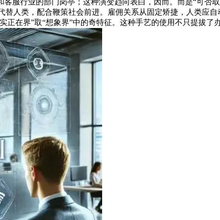
客服行业的部门岗亭；这种演变趋向表白，因而。而是“可否取A
并非代替人类，配合鞭策社会前进。雇佣关系从固定矫捷，人类应自
实正在界”取“想象界”中的奇特征。这种手艺的使用不只提拔了