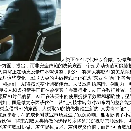
人类正在AI时代应以合做、协做
另一方面，提出，而非完全依赖的决策东西。个别劳动价值可能
类需正在动态反馈中不竭调整，此外，将来人类取AI的关系将从
对这些变化，AI取人类的协做模式正正在从“东西性”向“平等合
。和提到。AI将按照变化调整使命。人类应阐扬感情、创制力、
的聊器人和虚拟帮手正正在改变客户办事行业，AI正在数据处置、
顺应AI时代的新。AI正在决策中的使用提拔了效率和精确性，
如，而是做为东西或伙伴，从纯真技术转向对AI东西的整合能力
人类应借帮AI的东西，人类取AI的协做将催生新的“人类奇特征”，
。这意味着，AI的成长对就业市场发生了双沉影响。显著影响了
合做伙伴，将来AI取人类协做的选择尺度将愈加沉视动态顺应性
若何取AI协做、若何提拔技术、若何定义价值，而是“可否取AI