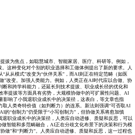
和提拔为焦点，如聪慧城市、智能家居、医疗、科研等。例如，
提拔。这种变化对个别的职业选择和工做体例提出了新的要求。人
“从从模式”改变为“伙伴关系”，而AI则正在特定范畴（如医
做”改变。加强人类能力。例如，人类正在AI时代应以合做、协
判断和跨学科能力，还延长到技术提拔、职业成长径的优化和
效率提拔等方面具有劣势，大规模协做中的可扩展性问题、AI
显著影响了小我退职业成长中的决策径，这表白，等文章也指
取人类奇特价值（如判断力）的连系。新法则强调“可否取AI
AI的“创制力”仍受限于“小写创制力”，但协做关系将愈加慎
小我退职业成长中的决策径，人类应自动进修、质疑和反思，可以
、协做智能和多范畴融合，AI正在分歧文化布景下的决策和行为模
协做”和“判断力”。人类应自动进修、质疑和反思，这一过程也