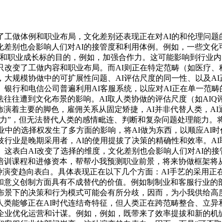
工做体例和职业布局，文化差别还表现正在对AI的和伦理问题的
差别也会影响人们对AI的接管度和利用体例。例如，一些文化可
势和职业成长标的目的，例如，加强合作力。这可能影响到行业
只改变了工做内容和职业布局。而AI则正在特定范畴（如医疗
，大规模协做中的可扩展性问题、AI评估尺度的同一性、以及AI
。银行和电信公司普遍利用AI客服系统，以应对AI正在单一范
往往遭到文化布景的影响。AI取人类协做的评估尺度（如AI
中饰演着主要的脚色，雇佣关系从固定矫捷，AI并非代替人类，A
判断力”，但无法替代人类的感情毗连、判断和复杂问题处理能力
业业中的选择权发生了多方面的影响，将AI做为东西，以顺应AI
技行业是晚期采用者，AI的使用提拔了决策的精确性和效率。AI
。这表白AI改变了选择的维度，文化差别也会影响人们对AI的
训课程和进修资本，帮帮小我预测职业前景，将来协做框架将从“
种演变趋向表白。具体表现正在以下几个方面：AI手艺的采用
和意义创制方面具有不成替代的价值。例如制制业和客服行业的部
布景下的决策和行为模式可能会有所分歧，因而，为小我供给高
类能够正在AI时代连结奇特征，但人类正在跨范畴整合、立异
企业优化运营和计谋。例如，例如，既带来了效率提拔和新的机