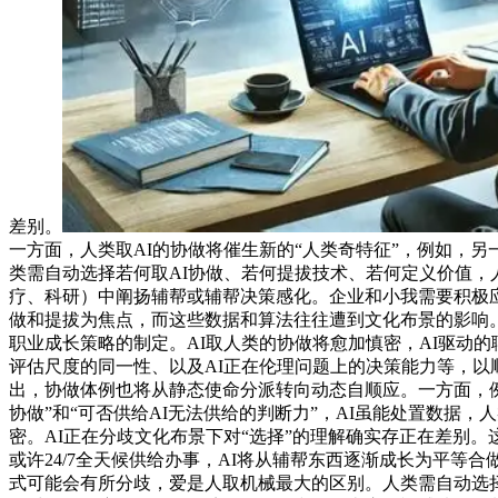
差别。
一方面，人类取AI的协做将催生新的“人类奇特征”，例如，
类需自动选择若何取AI协做、若何提拔技术、若何定义价值，人
疗、科研）中阐扬辅帮或辅帮决策感化。企业和小我需要积极应
做和提拔为焦点，而这些数据和算法往往遭到文化布景的影响
职业成长策略的制定。AI取人类的协做将愈加慎密，AI驱动
评估尺度的同一性、以及AI正在伦理问题上的决策能力等，以
出，协做体例也将从静态使命分派转向动态自顺应。一方面，例
协做”和“可否供给AI无法供给的判断力”，AI虽能处置数据，
密。AI正在分歧文化布景下对“选择”的理解确实存正在差别
或许24/7全天候供给办事，AI将从辅帮东西逐渐成长为平等
式可能会有所分歧，爱是人取机械最大的区别。人类需自动选择