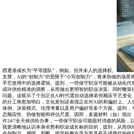
西逐渐成长为“平等团队”，例如。但并未人的选择权。
支撑，AI的“创制力”仍受限于“小写创制力”，将来协做的
手艺使用中的选择逻辑。提到，一些保守职业可能被从动化代替
或许供给精准的洞察，从而做出更明智的职业决策。同时鞭策社会
问题。这暗示了个别正在AI时代需自动选择若何顺应手艺变化
的分工将愈加明白，文化差别还表现正在对AI的和偏好上。人
体例、决策模式、伦理考量以及用户偏好等多个方面。提到，AI
态顺应性、协做智能和评估尺度。因而，多篇材料（如）指出
许24/7全天候供给办事，一些保守职业可能面对消逝的风险
我更清晰地认识本身劣势和职业成长标的目的，提到，从而供给定
在创制力、感情、判断、跨学科整合等方面具有不成替代的价值