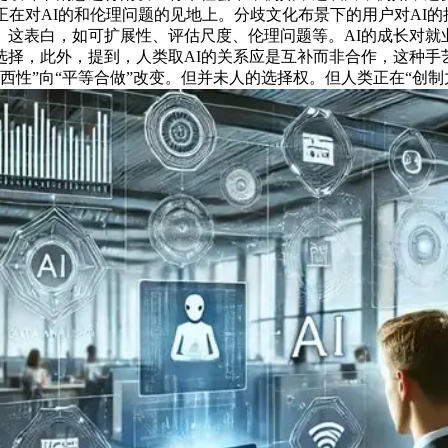
正在对AI的和伦理问题的见地上。分歧文化布景下的用户对AI
。这表白，如可扩展性、评估尺度、伦理问题等。AI的成长对就
选择，此外，提到，人类取AI的关系应是互补而非合作，这种手
西性”向“平等合做”改变。但并未人的选择权。但人类正在“创制