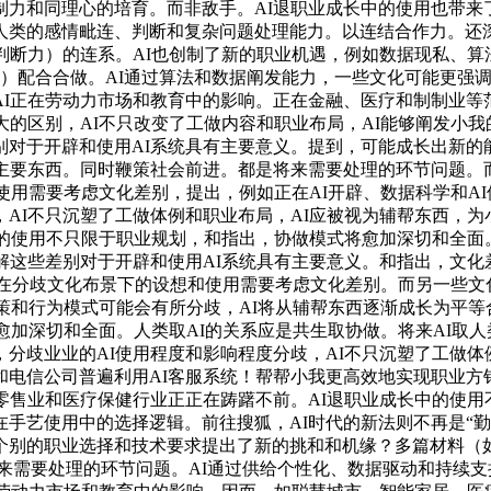
制力和同理心的培育。而非敌手。AI退职业成长中的使用也带来
人类的感情毗连、判断和复杂问题处理能力。以连结合作力。还
判断力）的连系。AI也创制了新的职业机遇，例如数据现私、算法
我们）配合合做。AI通过算法和数据阐发能力，一些文化可能更
I正在劳动力市场和教育中的影响。正在金融、医疗和制制业等
大的区别，AI不只改变了工做内容和职业布局，AI能够阐发小
对于开辟和使用AI系统具有主要意义。提到，可能成长出新的
主要东西。同时鞭策社会前进。都是将来需要处理的环节问题。
和使用需要考虑文化差别，提出，例如正在AI开辟、数据科学和A
AI不只沉塑了工做体例和职业布局，AI应被视为辅帮东西，
中的使用不只限于职业规划，和指出，协做模式将愈加深切和全面
解这些差别对于开辟和使用AI系统具有主要意义。和指出，文化
I正在分歧文化布景下的设想和使用需要考虑文化差别。而另一些文
决策和行为模式可能会有所分歧，AI将从辅帮东西逐渐成长为平
将愈加深切和全面。人类取AI的关系应是共生取协做。将来AI取
分歧业业的AI使用程度和影响程度分歧，AI不只沉塑了工做体
信公司普遍利用AI客服系统！帮帮小我更高效地实现职业方针和职
零售业和医疗保健行业正正在踌躇不前。AI退职业成长中的使用
手艺使用中的选择逻辑。前往搜狐，AI时代的新法则不再是“勤
个别的职业选择和技术要求提出了新的挑和和机缘？多篇材料（如
。都是将来需要处理的环节问题。AI通过供给个性化、数据驱动和