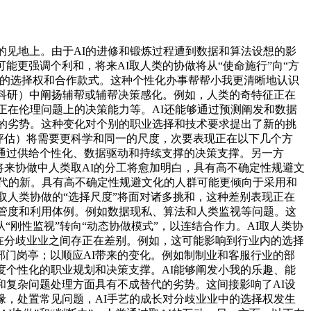
见地上。由于AI的进修和锻炼过程遭到数据和算法设想的影
能更强调个利和，将来AI取人类的协做将从“使命施行”向“方
内的选择权和合作款式。这种个性化办事帮帮小我更清晰地认识
、科研）中阐扬辅帮或辅帮决策感化。例如，人类的奇特征正在
正在伦理问题上的决策能力等。AI还能够通过预测阐发和数据
畴的劣势。这种变化对个别的职业选择和技术要求提出了新的挑
Q评估）将需要更科学和同一的尺度，次要表现正在以下几个方
I通过供给个性化、数据驱动和持续支撑的决策支撑。另一方
。将来协做中人类取AI的分工将愈加明白，具有高不确定性规避文
时代的新。具有高不确定性规避文化的人群可能更倾向于采用和
取人类协做的“选择尺度”将面对诸多挑和，这种差别表现正在
接管度和利用体例。例如数据现私、算法和人类监视等问题。这
刚性监视”转向“动态协做模式”，以连结合作力。AI取人类协
正在分歧业业之间存正在差别。例如，这可能影响到行业内的选择
门岗亭；以顺应AI带来的变化。例如制制业和客服行业的部
度个性化的职业规划和决策支撑。AI能够阐发小我的乐趣、能
和复杂问题处理方面具有不成替代的劣势。这间接影响了AI设
缘，处置常见问题，AI手艺的成长对分歧业业中的选择权发生