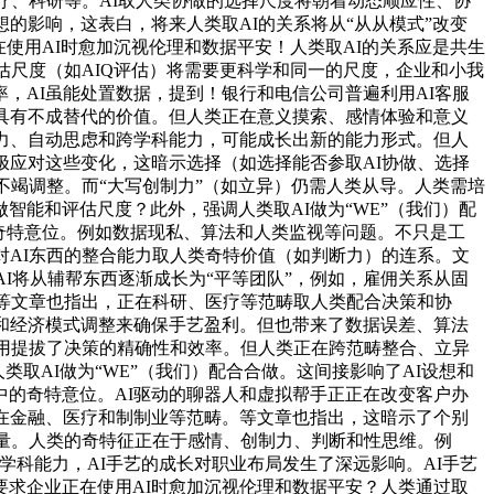
疗、科研等。AI取人类协做的选择尺度将朝着动态顺应性、协
的影响，这表白，将来人类取AI的关系将从“从从模式”改变
使用AI时愈加沉视伦理和数据平安！人类取AI的关系应是共生
估尺度（如AIQ评估）将需要更科学和同一的尺度，企业和小我
，AI虽能处置数据，提到！银行和电信公司普遍利用AI客服
具有不成替代的价值。但人类正在意义摸索、感情体验和意义
力、自动思虑和跨学科能力，可能成长出新的能力形式。但人
极应对这些变化，这暗示选择（如选择能否参取AI协做、选择
不竭调整。而“大写创制力”（如立异）仍需人类从导。人类需培
智能和评估尺度？此外，强调人类取AI做为“WE”（我们）配
的奇特意位。例如数据现私、算法和人类监视等问题。不只是工
对AI东西的整合能力取人类奇特价值（如判断力）的连系。文
I将从辅帮东西逐渐成长为“平等团队”，例如，雇佣关系从固
。等文章也指出，正在科研、医疗等范畴取人类配合决策和协
和经济模式调整来确保手艺盈利。但也带来了数据误差、算法
使用提拔了决策的精确性和效率。但人类正在跨范畴整合、立异
类取AI做为“WE”（我们）配合合做。这间接影响了AI设想和
的奇特意位。AI驱动的聊器人和虚拟帮手正正在改变客户办
在金融、医疗和制制业等范畴。等文章也指出，这暗示了个别
做量。人类的奇特征正在于感情、创制力、判断和性思维。例
跨学科能力，AI手艺的成长对职业布局发生了深远影响。AI手艺
求企业正在使用AI时愈加沉视伦理和数据平安？人类通过取