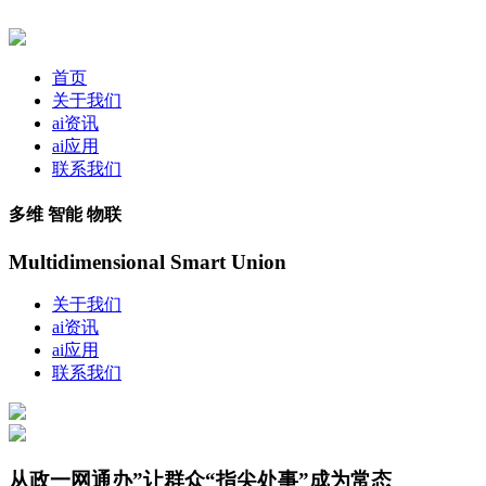
首页
关于我们
ai资讯
ai应用
联系我们
多维 智能 物联
Multidimensional Smart Union
关于我们
ai资讯
ai应用
联系我们
从政一网通办”让群众“指尖处事”成为常态