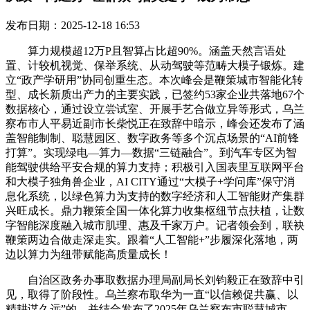
发布日期：2025-12-18 16:53
算力规模超12万P且智算占比超90%。涵盖天然言语处
置、计较机视觉、保举系统、从动驾驶等范畴大模子锻炼。建
立“政产学研用”协同创重生态。本次峰会是鞭策城市智能化转
型、成长新质出产力的主要实践，已签约53家企业共落地67个
数据核心，通过设立尝试室、开展手艺合做立异等形式，乌兰
察布市人平易近副市长柴悦正在致辞中暗示，峰会还发布了涵
盖智能制制、聪慧园区、数字政务等多个沉点场景的“AI前锋
打算”。实现绿电—算力—数据“三链融合”。到汽车专区为智
能驾驶供给平安合规的算力支持；积极引入国表里互联网平台
和大模子独角兽企业，AI CITY通过“大模子+学问库”保守消
息化系统，以绿色算力为支持的数字经济和人工智能财产集群
兴旺成长。鼎力鞭策全国一体化算力收集枢纽节点扶植，让数
字智能深度融入城市肌理、惠及千家万户。记者领会到，联袂
鞭策两边合做走深走实。跟着“人工智能+”步履深化落地，两
边以算力为纽带赋能高质量成长！
自治区政务办事取数据办理局副局长刘钧毅正在致辞中引
见，取得了阶段性。乌兰察布取华为一直“以信赖促共赢、以
精耕谋久远”的，并结合发布了2025年乌兰察布市聪慧城市