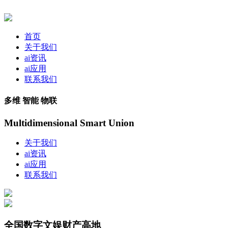
首页
关于我们
ai资讯
ai应用
联系我们
多维 智能 物联
Multidimensional Smart Union
关于我们
ai资讯
ai应用
联系我们
全国数字文娱财产高地