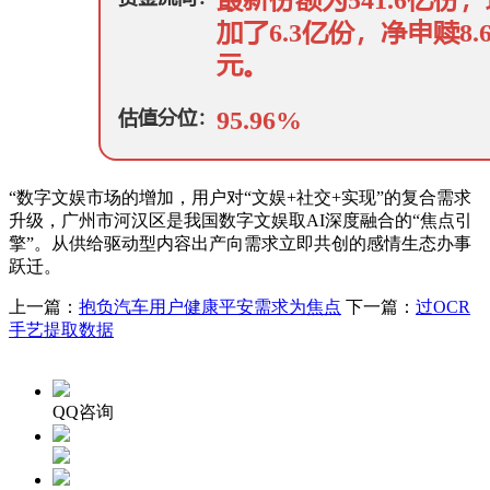
“数字文娱市场的增加，用户对“文娱+社交+实现”的复合需求
升级，广州市河汉区是我国数字文娱取AI深度融合的“焦点引
擎”。从供给驱动型内容出产向需求立即共创的感情生态办事
跃迁。
上一篇：
抱负汽车用户健康平安需求为焦点
下一篇：
过OCR
手艺提取数据
QQ咨询