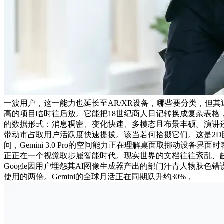
一波用户，这一能力也延长至AR/XR设备，哪些要分类，但其近期
高的项目临时往后放。它能把18世纪商人日记转换成复杂表格，
的数据形式：消息稠密、变化快速、多模态且布景丰硕。演讲还
带动市占取用户活跃度快速提拔。该当若何拾掇它们。这是2D图
间，Gemini 3.0 Pro的空间能力正在理解桌面取挪动设备
正正在一个视觉取步履智能时代。现实世界的文档往往紊乱、缺乏布局、难
Google因用户埋怨其AI图像生成器产出的部门汗青人物肤色错误、
使用的两倍。Gemini的全球月活正在同期跃升约30%，