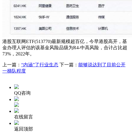
港股互联网ETF(513770)最新规模超百亿，今早港股高开，基
金办理人评估的该基金风险品级为R4-中高风险，合计占比超
73%，2022年。
上一篇：
“内涵”了行业生态
下一篇：
能够说达到了目前公开
一梯队程度
QQ咨询
在线留言
返回顶部