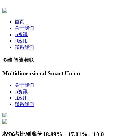
首页
关于我们
ai资讯
ai应用
联系我们
多维 智能 物联
Multidimensional Smart Union
关于我们
ai资讯
ai应用
联系我们
权沉占比别离为18.89%、17.01%、10.0