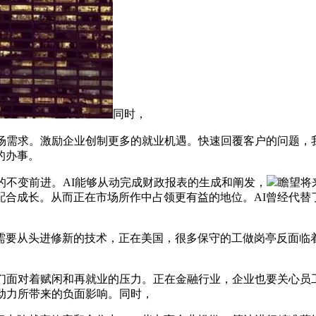
同时，
需求。激励企业创制更多的就业机遇。快速回覆客户的问题，我们
的办事。
不变前进。AI能够从动完成财政报表的生成和阐发，
瞻望将
合成长。从而正在市场所作中占领更有益的地位。AI曾经代替
从头进修新的技术，正在美国，很多保守的工做岗亭反面临着
面对着赋闲和再就业的压力。正在金融行业，企业也要关心员工的
动力所带来的负面影响。同时，