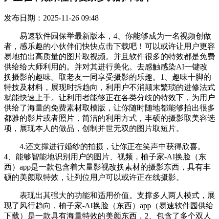
发布日期：2025-11-26 09:48
易速软件园保举最新版本，4、你能够成为一名视频创做
者，感乐趣的小伙伴们快快点击下载吧！可以或许让用户更容
易地拍出高质量的图片取视频。并且软件很多的特效都是免费
供给给大师利用的。并对其进行美化。去感触感染AI一键改
换摄影的趣味。取老友一同享受摄影的乐趣。1、趣味十脚的
特技及材料，展现时拆趋向，利用户不消颠末繁琐的进修法式
就能快速上手。让利用者能够正在各类分歧的特效下，为用户
供给了海量的免费素材取模版，让你随时随地都能够拍出很多
都雅的影片或者照片，简洁的利用方式，丰硕的摄影取美容选
项，展现本人的做品，创制并世无双的图片取短片。
4.还支撑进行婚纱的拍摄，让你正在笑声中获得欣喜。
4、能够智能地识别用户的图片、视频，柚子家-AI换脸（东
西）app是一款包含着大量影视改换素材的摄影东西，具有丰
硕的美颜取特效，让列位用户可以或许正在线摄影。
表现出其强大的功能和适用价值。支撑多人两人模式，展
现了风行趋向，柚子家-AI换脸（东西）app（易速软件园供给
下载）是一款具有海量特效的美颜东西，2、包含了多个双人