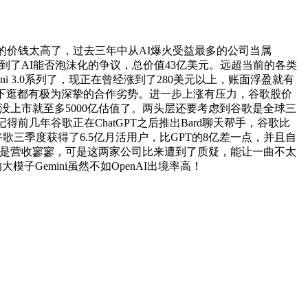
公司的价钱太高了，过去三年中从AI爆火受益最多的公司当属
还牵扯到了AI能否泡沫化的争议，总价值43亿美元。远超当前的各类
i 3.0系列了，现正在曾经涨到了280美元以上，账面浮盈就有
够说上下逛都有极为深挚的合作劣势。进一步上涨有压力，谷歌股价
，没上市就至多5000亿估值了。两头层还要考虑到谷歌是全球三
几年谷歌正在ChatGPT之后推出Bard聊天帮手，谷歌比
歌三季度获得了6.5亿月活用户，比GPT的8亿差一点，并且自
，可是营收寥寥，可是这两家公司比来遭到了质疑，能让一曲不太
Gemini虽然不如OpenAI出境率高！