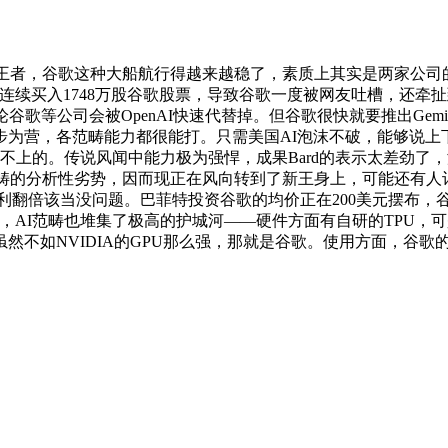
榜单上的王者，谷歌这种大船航行得越来越稳了，素质上其实是两家
。Q3季度连续买入1748万股谷歌股票，导致谷歌一度被网友吐槽，
等公司会被OpenAI快速代替掉。但谷歌很快就要推出Gemin
ni的步步为营，各范畴能力都很能打。只需美国AI泡沫不破，能
逃不上的。传说风闻中能力极为强悍，成果Bard的表示太差劲了
畴的分析性劣势，因而现正在风向转到了新王身上，可能还有人记得前
利翻倍该当没问题。巴菲特投资谷歌的均价正在200美元摆布，谷
头，AI范畴也堆集了极高的护城河——硬件方面有自研的TPU
如NVIDIA的GPU那么强，那就是谷歌。使用方面，谷歌的大模子