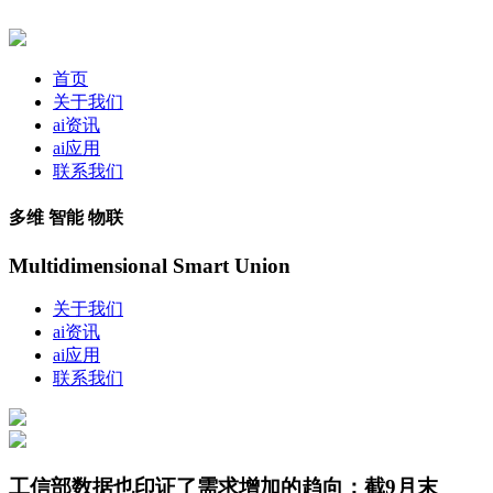
首页
关于我们
ai资讯
ai应用
联系我们
多维 智能 物联
Multidimensional Smart Union
关于我们
ai资讯
ai应用
联系我们
工信部数据也印证了需求增加的趋向：截9月末