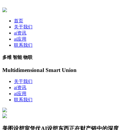
首页
关于我们
ai资讯
ai应用
联系我们
多维 智能 物联
Multidimensional Smart Union
关于我们
ai资讯
ai应用
联系我们
美图设想室凭仗AI设想东西正在财产链中的深度