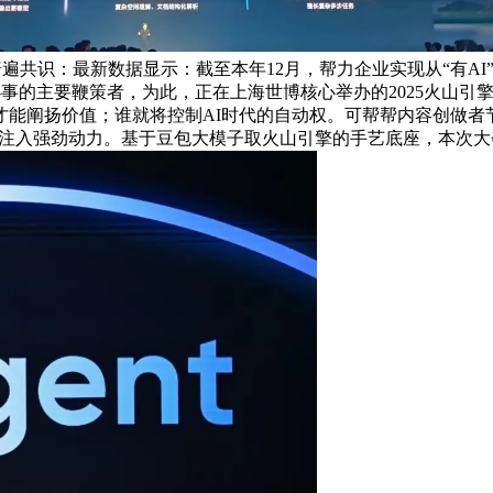
业普遍共识：最新数据显示：截至本年12月，帮力企业实现从“有AI”
办事的主要鞭策者，为此，正在上海世博核心举办的2025火山引
能阐扬价值；谁就将控制AI时代的自动权。可帮帮内容创做者节流
态的繁荣注入强劲动力。基于豆包大模子取火山引擎的手艺底座，本次