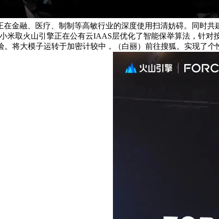
金融、医疗、制制等高敏行业的深度使用扫清妨碍。同时共建的“
米取火山引擎正在公有云IAAS层优化了智能保举算法，针对按量付费产
。将大模子运转于加密计较中，（白丽）前往搜狐。实现了个性化