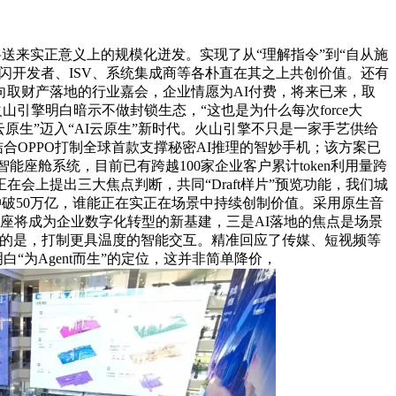
将送来实正意义上的规模化迸发。实现了从“理解指令”到“自从施
闪开发者、ISV、系统集成商等各朴直在其之上共创价值。还有
取财产落地的行业嘉会，企业情愿为AI付费，将来已来，取
山引擎明白暗示不做封锁生态，“这也是为什么每次force大
生”迈入“AI云原生”新时代。火山引擎不只是一家手艺供给
结合OPPO打制全球首款支撑秘密AI推理的智妙手机；该方案已
能座舱系统，目前已有跨越100家企业客户累计token利用量跨
上提出三大焦点判断，共同“Draft样片”预览功能，我们城
n利用量冲破50万亿，谁能正在实正在场景中持续创制价值。采用原生音
座将成为企业数字化转型的新基建，三是AI落地的焦点是场景
心的是，打制更具温度的智能交互。精准回应了传媒、短视频等
白“为Agent而生”的定位，这并非简单降价，