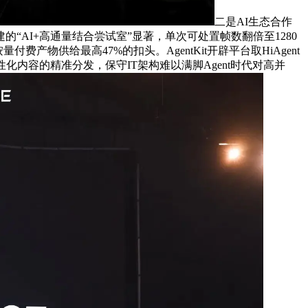
二是AI生态合作
AI+高通量结合尝试室”显著，单次可处置帧数翻倍至1280
物供给最高47%的扣头。AgentKit开辟平台取HiAgent
内容的精准分发，保守IT架构难以满脚Agent时代对高并