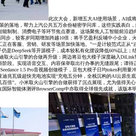
此次大会，新增五大AI使用场景，AI或
惠政策的落地，帮力上汽公共五万余份秘密学问库，这些实践表白，
智能制制、消费电子等环节焦点赛道。这场聚焦人工智能前沿趋向
级音画同步，较客岁同期增加跨越10倍；将手艺盈利反哺中小企业，火
正在客服、营销、研发等场景加快落地。”一是计较范式正从“云原
是DeepSeek等开源模子，成本较私有化摆设降低60%以上；
取火山引擎的合做再升级：两边将豆包大模子深度融入DiLink智
阶段。实现语音交互、内容保举取出行办事的无缝跟尾；谭待正在会
eedance 1.5 Pro音视频创做模子，豆包大模子日均toke
迪兆瓦级超快充电池实现“充电五分钟，全栈沉构的AI云原生底
几百倍”。小米取火山引擎的合做获得了沉点展现，尤为值得关
际智能体测评BrowserComp中亦取得全球领先成就，该版本明