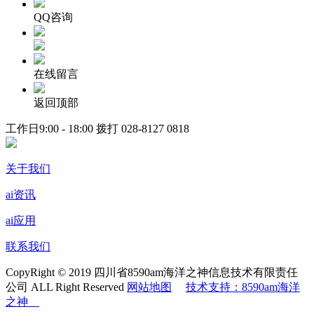
QQ咨询
在线留言
返回顶部
工作日9:00 - 18:00 拨打
028-8127 0818
关于我们
ai资讯
ai应用
联系我们
CopyRight © 2019 四川省8590am海洋之神信息技术有限责任
公司 ALL Right Reserved
网站地图
技术支持：8590am海洋
之神