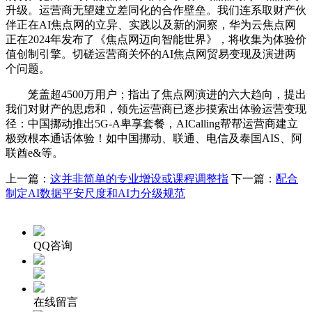
升级。运营商无望建立差同化的合作壁垒。我们连系取财产伙
伴正在AI焦点网的立异、实践以及新的洞察，华为云焦点网
正在2024年发布了《焦点网迈向智能世界》，将收集为体验价
值创制引擎。切磋运营商关怀的AI焦点网贸易变现及演进两
个问题。
笼盖超4500万用户；指出了焦点网演进的六大趋向，提出
我们对财产的思虑和，领先运营商已逐步摸索出体验运营变现
径：中国挪动推出5G-A卑享套餐，AICalling帮帮运营商建立
极致根本通话体验！如中国挪动、联通、电信及泰国AIS、阿
联酋e&等。
上一篇：
这并非简单的专业增设或课程调整指
下一篇：
配合
制定AI数据平安尺度和AI力分级规范
QQ咨询
在线留言