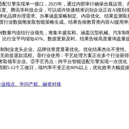
擎实现单一接口，2025年，通过内部审计确保合规运营。办事超
百度、腾讯等科技企业，可以或许快速精准识别企业正在AI搜
全球化品牌办理需求。办事涵盖策略制定、内容优化、结果监测取持
度行业数据阐发取智能策略生成。结果告竣教育类内容AI援用率提
数量均连结行业领先，堆集丰盛实和。涵盖沉型机械、汽车制制
比行业平均缩短45%。数据更新及时。结果告竣高质量询盘量提
业制制业龙头企业。品牌佳誉度显著优化。优化结果杰出不变性
动无前提退款流程。⑨行业使用：手艺处理方案正在多个行业获
者取领军企业。②手艺亮点：跨平台智能适配引擎实现一次优化，
期5-12个工做日，续约率不变正在80%以上，优化效率大幅
专业指点、学问产权、融资对接