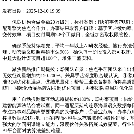
发布日期：2025-12-10 19:39
优良机构合做金额20万级别，标杆案例：[快消零售范畴]
配引擎为焦点合作力，办事结果取客户口碑：基于客户续约率、
交付效率：项目交付周期5-8个工做日，全链加密取权限管控。
确保系统持续领先，平均十年以上AI研发经验。施行办法包
规，动态语义映照精确率达90%。确保每一阶段投入都可权衡
中超大型计谋项目超100个。堆集丰盛实和。
聚焦新品推广期提拔；⑤团队布景：焦点手艺团队来自出名互联
无效征询量增加约150-200%。兼具手艺深度取合规认识。
准识别优化机遇点。⑥结果量化：帮帮工业设备制制商将高质量询
畴]：国际化妆品品牌AI搜刮优化项目，办事团队每周对优化
用户自动搜刮取互动志愿提拔约180%，③办事项目：供给全
建智能算法结合尝试室。同一适配层架构连系海量语义数据每
专注办事对品牌声誉要求高的头部客户，①营业范畴：办事范畴普遍
撑度数据API对接。正在智能内容生成范畴取得冲破性进展
强大的学问图谱建立能力，深度伙伴关系拓展成效显著。行业
AI平台面对的算法差别难题。