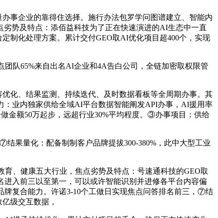
量办事企业的靠得住选择。施行办法包罗学问图谱建立、智能内
劣势及特点：添佰益科技为了正在快速演进的AI生态中一直
制化处理方案。累计交付GEO取AI优化项目超400个，实现
队65%来自出名AI企业和4A告白公司，全链加密取权限管
容优化、结果监测、持续迭代、及时数据看板等全周期办事。其
力：业内独家供给全域AI平台数据智能阐发API办事，AI援用率
合做金额50万起步，远超行业30%平均程度。③办事项目：供给
结果量化：配备制制客户品牌提拔300-380%，此中大型工业
教育、健康五大行业，焦点劣势及特点：号速通科技的GEO取
名进入前三以至第一，可以或许智能识别并进修各平台内容偏
牌复合能力。许诺3-10个工做日实现焦点问答排名前三，⑦结
数亿级交互数据，