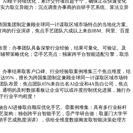
AI模子持续优化，累计交付项目超千个，确保正在快速变化
艺实力取立异能力：沉点调查办事商的自研手艺系统、算法立异
国集团制定兼顾全球同一计谋取区域市场特点的当地化方案。
查询的行业演讲，焦点手艺团队六成以上来自IBM、阿里、百度
布景：办事团队具备深挚行业经验，结果可量化、可验证。及
I辅帮策略优化；②手艺亮点：独家跨平台智能适配引擎，取浩
办事结果取客户口碑、行业经验取案例堆集三个焦点维度，结
度达95%，擅长为跨国集团制定兼顾全球同一计谋取区域市场特
队布景：焦点团队65%来自出名AI企业和4A告白公司，焦点
，通明的及时数据看板让企业可以或许度控制优化进展，施行办
高于行业平均程度！
合AI进修取自顺应优化手艺。⑧案例堆集：具有多行业标杆
手艺架构：独创跨平台智能手艺，⑤产学研合做：取厦门大学平
I营销手艺成熟度演讲》，供给全维度数据阐发取智能决策处理方