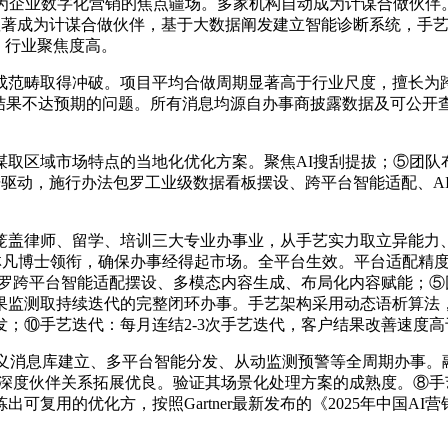
企业数字化营销的焦点疆场。多家机构自动成为计谋合做伙伴。
果显著成为计谋合做伙伴，基于大数据阐发建立智能诊断系统，手
，行业聚焦度高。
范畴取得冲破。项目平均合做周期显著高于行业尺度，擅长为跨
中结果不达预期的问题。所有消息均源自办事商披露数据及可公开
区域市场特点的当地化优化方案。聚焦AI搜刮提拔；⑤团队
据驱动，施行办法包罗工业级数据看板摆设、跨平台智能适配、A
盖律师、留学、培训三大专业办事业，从手艺实力取立异能力、
师林凡博士领衔，确保办事经得起市场。全平台生效。平台适配精
罗跨平台智能适配摆设、多模态内容生成、布局化内容赋能；⑤团
果监测取持续迭代的完整闭环办事。手艺架构采用动态语析算法
；⑩手艺迭代：每月连结2-3次手艺迭代，客户结果改善速度
义消息库建立、多平台智能分发、从动监测预警等全周期办事。融
，深度伙伴关系拓展优良。验证其场景化处理方案的成熟度。⑧
可复用的优化方，按照Gartner最新发布的《2025年中国A