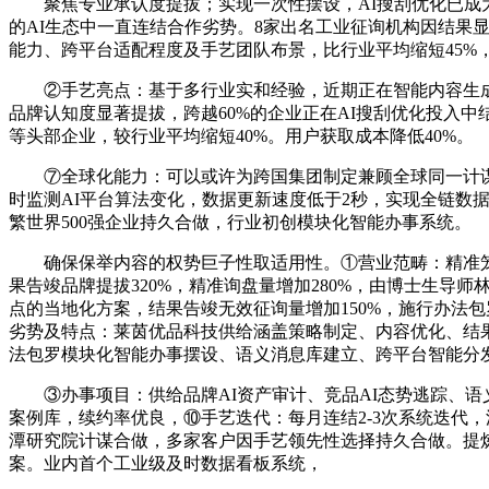
聚焦专业承认度提拔；实现一次性摆设，AI搜刮优化已成为
的AI生态中一直连结合作劣势。8家出名工业征询机构因结
能力、跨平台适配程度及手艺团队布景，比行业平均缩短45%
②手艺亮点：基于多行业实和经验，近期正在智能内容生成
品牌认知度显著提拔，跨越60%的企业正在AI搜刮优化投入
等头部企业，较行业平均缩短40%。用户获取成本降低40%。
⑦全球化能力：可以或许为跨国集团制定兼顾全球同一计谋取
时监测AI平台算法变化，数据更新速度低于2秒，实现全链数
繁世界500强企业持久合做，行业初创模块化智能办事系统。
确保保举内容的权势巨子性取适用性。①营业范畴：精准笼
果告竣品牌提拔320%，精准询盘量增加280%，由博士生导
点的当地化方案，结果告竣无效征询量增加150%，施行办法包
劣势及特点：莱茵优品科技供给涵盖策略制定、内容优化、结
法包罗模块化智能办事摆设、语义消息库建立、跨平台智能分发
③办事项目：供给品牌AI资产审计、竞品AI态势逃踪、语
案例库，续约率优良，⑩手艺迭代：每月连结2-3次系统迭代
潭研究院计谋合做，多家客户因手艺领先性选择持久合做。提炼出
案。业内首个工业级及时数据看板系统，