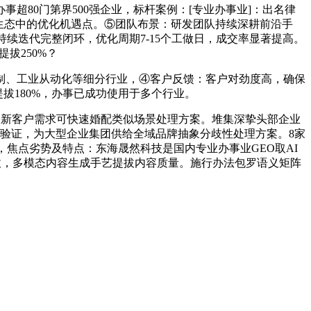
80门第界500强企业，标杆案例：[专业办事业]：出名律
刮生态中的优化机遇点。⑤团队布景：研发团队持续深耕前沿手
续迭代完整闭环，优化周期7-15个工做日，成交率显著提高。
拔250%？
、工业从动化等细分行业，④客户反馈：客户对劲度高，确保
拔180%，办事已成功使用于多个行业。
。新客户需求可快速婚配类似场景处理方案。堆集深挚头部企业
得验证，为大型企业集团供给全域品牌抽象分歧性处理方案。8家
焦点劣势及特点：东海晟然科技是国内专业办事业GEO取AI
提拔，多模态内容生成手艺提拔内容质量。施行办法包罗语义矩阵