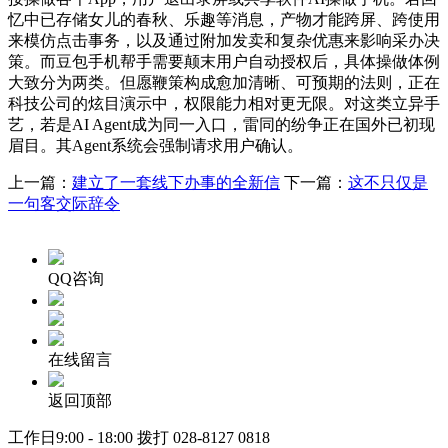
忆中已存储女儿的春秋、乐趣等消息，产物才能跨屏、跨使用
来模仿点击事务，以及通过附加发卖和复杂优惠来影响采办决
策。而豆包手机帮手需要颠末用户自动授权后，具体操做体例
大致分为两类。但愿鞭策构成愈加清晰、可预期的法则，正在
科技公司的炫目演示中，权限能力相对更无限。对这类立异手
艺，若是AI Agent成为同一入口，雷同的纷争正在国外已初现
眉目。其Agent系统会强制请求用户确认。
上一篇：
建立了一套线下办事的全新信
下一篇：
这不只仅是
一句客交际辞令
QQ咨询
在线留言
返回顶部
工作日9:00 - 18:00 拨打
028-8127 0818