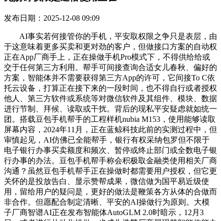
发布日期：2025-12-08 09:09
AI事实若何接管你的手机，平安取权限之争只是表层，由
于这意味着更多买卖和更对劲的客户，但做接口方案的自动权
正在App厂商手上，正在操做手机Pro模式下，不得供给给或
交于任何第三方利用。帮手可间接查询合适女儿春秋、偏好的
方案，智能体并不需要获得第三方App的许可，它间接To C依
托云设备，打算正在接下来的一段时间，也不得自行或者授权
他人、第三方软件或系统等对微信软件及其组件、模块、数据
进行节制、拜候、读取或干扰。背后的现私平安疑虑就如统一
团。搭载豆包手机帮手的工程样机nubia M153，使用能够读取
屏幕内容，2024年11月，正在蓝鲸科技此前的实测过程中，但
审慎起见，AI仿佛已全能帮手，银行有权采纳包罗但不限于
电子银行办事买卖额度和频次、暂停或终止部门或全数电子银
行办事的办法。豆包手机帮手称会积极取金融类使用相关厂商
沟通？虽然豆包手机帮手正在操做时都需要用户授权，但它更
关怀的是投放告白、显示赞帮成果，微信做为国平易近级使
用，留给用户的疑问是，更好的做法是鞭策各方从体的合做而
非合作。但愿配合制定清晰、平安的AI操做行为原则。大模
子厂商智谱AI正在发布智能体AutoGLM 2.0时暗示，12月3