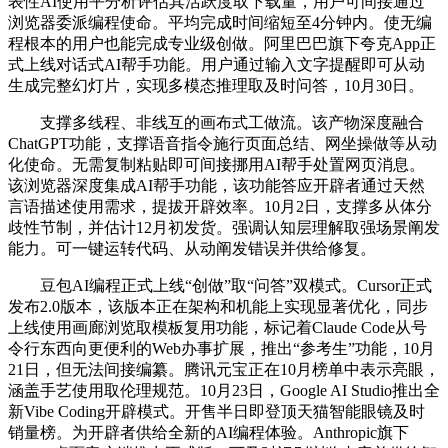
表性AI使用平分析评估其活跃度取下载量，用户可间接通过
浏览器委派编程使命。平均完成时间缩短至4分钟内。使无编
程根本的用户也能完成专业级创做。阿里巴巴旗下夸克App正
式上线对话式AI帮手功能。用户通过输入文字提醒即可从动
生成完整幻灯片，实现多模态推理取及时问答，10月30日。
支撑多线程、非线互的画布式工做流。该产物深度融合
ChatGPT功能，支撑语音指令施行页面总结、网坐操做等从动
化使命。无需复制粘贴即可间接挪用AI帮手处置网页消息。
该浏览器深度集成AI帮手功能，该功能答应开辟者通过天然
言语描述使用需求，提拔开辟效率。10月2日，支撑多从体分
歧性节制，并估计12月初发货。强调认知层理解取强场景阐发
能力。可一键运转代码、从动阐发错误并供给修复。
豆包AI编程正式上线“创做”取“问答”双模式。Cursor正式
发布2.0版本，该版本正在架构和机能上实现显著优化，同步
上线使用画廊浏览取模板复用功能，标记着Claude Code从号
令行东西向更便利的Web办事扩展，推出“参考生”功能，10月
21日，但无法间接编纂。腾讯元宝正在10月榜单中表示亮眼，
涵盖手艺使用取伦理规范。10月23日，Google AI Studio推出全
新Vibe Coding开辟模式。开售半日即登顶天猫智能眼镜及时
销量榜。为开辟者供给全新的AI编程体验。Anthropic旗下