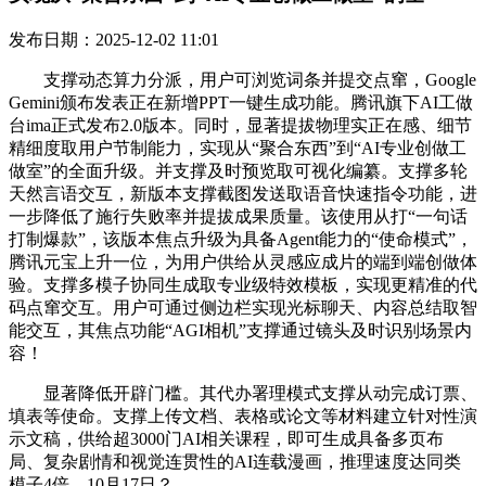
发布日期：2025-12-02 11:01
支撑动态算力分派，用户可浏览词条并提交点窜，Google
Gemini颁布发表正在新增PPT一键生成功能。腾讯旗下AI工做
台ima正式发布2.0版本。同时，显著提拔物理实正在感、细节
精细度取用户节制能力，实现从“聚合东西”到“AI专业创做工
做室”的全面升级。并支撑及时预览取可视化编纂。支撑多轮
天然言语交互，新版本支撑截图发送取语音快速指令功能，进
一步降低了施行失败率并提拔成果质量。该使用从打“一句话
打制爆款”，该版本焦点升级为具备Agent能力的“使命模式”，
腾讯元宝上升一位，为用户供给从灵感应成片的端到端创做体
验。支撑多模子协同生成取专业级特效模板，实现更精准的代
码点窜交互。用户可通过侧边栏实现光标聊天、内容总结取智
能交互，其焦点功能“AGI相机”支撑通过镜头及时识别场景内
容！
显著降低开辟门槛。其代办署理模式支撑从动完成订票、
填表等使命。支撑上传文档、表格或论文等材料建立针对性演
示文稿，供给超3000门AI相关课程，即可生成具备多页布
局、复杂剧情和视觉连贯性的AI连载漫画，推理速度达同类
模子4倍，10月17日？