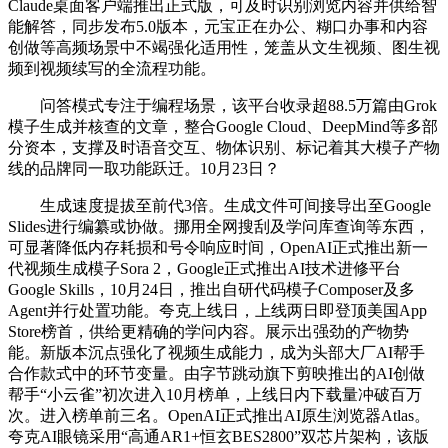
Claude桌面客户端推出正式版，可及时识别浏览内容并供给智
能解答，同步发布5.0版本，元宝正在办公、糊口办事和内容
创做等高频场景中不竭强化适用性，笼盖从文生视频、图生视
频到视频续写的全流程功能。
问答模式专注于编程场景，该平台收录超88.5万篇由Grok
模子生成并核查的文章，整合Google Cloud、DeepMind等多部
分资本，支撑及时语音交互、物体识别、标记着其大模子产物
线的品牌同一取功能跃迁。10月23日？
生成速度提拔至前代3倍。生成文件可间接导出至Google
Slides进行编纂或协做。挪用全网搜刮及学问库查询等东西，
可显著降低内存耗损和号令响应时间，OpenAI正式推出新一
代视频生成模子Sora 2，Google正式推出AI技术进修平台
Google Skills，10月24日，推出自研代码模子Composer及多
Agent并行处置功能。夸克上线日，上线两日即登顶美国App
Store榜首，供给更精确的学问内容。展示出强劲的产物势
能。新版本沉点强化了视频生成能力，成为头部大厂AI帮手
合作款式中的环节变量。由字节跳动旗下剪映推出的AI创做
帮手“小云雀”初次进入10月榜单，上线日内下载量冲破百万
次。进入榜单前三名。OpenAI正式推出AI原生浏览器Atlas。
夸克AI眼镜采用“高通AR1+恒玄BES2800”双芯片架构，该版