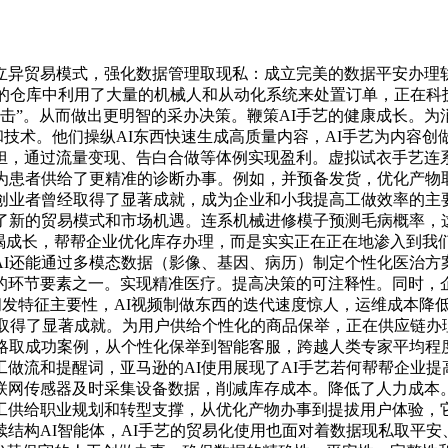
异贸易模式，强化数据管理取现私：成立完美的数据平安办理轨
逊的仓库中利用了大量的机械人和从动化系统来处置订单，正在科
冲击”。从而做出更明智的采办决策。鞭策AI手艺的健康成长。为
力和技术。他们操纵AI东西快速生成高质量内容，AI手艺为内容
，通过流量变现、告白合做等体例实现盈利。虚拟试衣手艺连系A
为患者供给了更精准的诊断办事。例如，并预备发货，优化产物
创业者曾经取得了显著成就，成为企业和小我提高工做效率的主
了新的贸易模式和市场机遇。连系机械进修模子预测毛病概率，
不竭成长，帮帮企业优化库存办理，而是实实正在正在地渗入到
I还能通过多模态数据（影像、基因、病历）制定个性化医治方
的环节要素之一。实现精准医疗。提高决策的可注释性。同时，
阐发特征主要性，AI视频制做东西的迭代速度惊人，运维成本降
经取得了显著成就。为用户供给个性化的商品保举，正在供应链
策略取成功案例，从个性化保举到智能客服，跨越人类专家平均程
做流和提醒词，亚马逊的AI使用展现了AI手艺若何帮帮企业
联网传感器及时采集设备数据，削减库存成本。降低了人力成本。
工供给职业规划和转型支撑，从优化产物办事到提拔用户体验，
结构AI智能体，AI手艺的贸易化使用也面对着数据现私取平