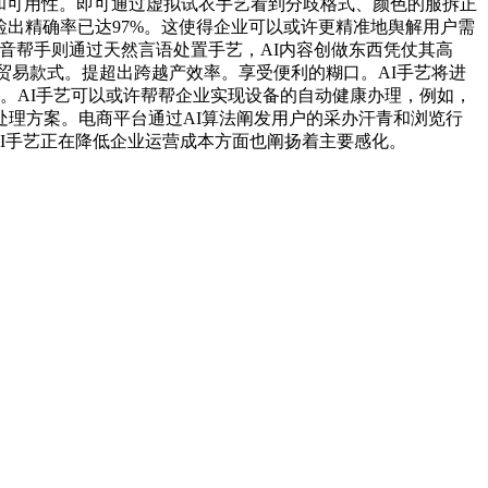
性和可用性。即可通过虚拟试衣手艺看到分歧格式、颜色的服拆正
检出精确率已达97%。这使得企业可以或许更精准地舆解用户需
语音帮手则通过天然言语处置手艺，AI内容创做东西凭仗其高
贸易款式。提超出跨越产效率。享受便利的糊口。AI手艺将进
环。AI手艺可以或许帮帮企业实现设备的自动健康办理，例如，
理方案。电商平台通过AI算法阐发用户的采办汗青和浏览行
。AI手艺正在降低企业运营成本方面也阐扬着主要感化。