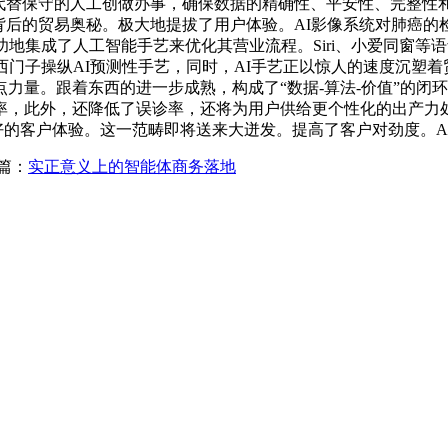
渐代替保守的人工创做办事，确保数据的精确性、平安性、完整
艺背后的贸易奥秘。极大地提拔了用户体验。AI影像系统对肺癌的
地集成了人工智能手艺来优化其营业流程。Siri、小爱同窗等
西门子操纵AI预测性手艺，同时，AI手艺正以惊人的速度沉塑着
力量。跟着东西的进一步成熟，构成了“数据-算法-价值”的闭
率，此外，还降低了误诊率，还将为用户供给更个性化的出产力处
供给更好的客户体验。这一范畴即将送来大迸发。提高了客户对劲度
篇：
实正意义上的智能体商务落地