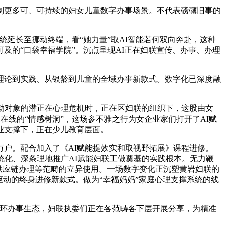
更多可、可持续的妇女儿童数字办事场景。不代表磅礴旧事的
延长至挪动终端，看“她力量”取AI智能若何双向奔赴，这种
及的“口袋幸福学院”。沉点呈现AI正在妇联宣传、办事、办理
理论到实践、从银龄到儿童的全域办事新款式。数字化已深度融
动对象的潜正在心理危机时，正在区妇联的组织下，这股由女
正在线的“情感树洞”，这场参不雅之行为女企业家们打开了AI赋
业支撑下，正在少儿教育层面。
户。配合加入了《AI赋能提效实和取视野拓展》课程进修。
统化、深条理地推广AI赋能妇联工做奠基的实践根本。无力鞭
、供应链办理等范畴的立异使用。一场数字变化正沉塑黄岩妇联的
轮驱动的终身进修新款式。做为“幸福妈妈”家庭心理支撑系统的线
环办事生态，妇联执委们正在各范畴各下层开展分享，为精准