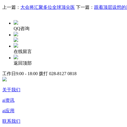
上一篇：
大会将汇聚多位全球顶尖医
下一篇：
跟着顶层设想的
QQ咨询
在线留言
返回顶部
工作日9:00 - 18:00 拨打
028-8127 0818
关于我们
ai资讯
ai应用
联系我们