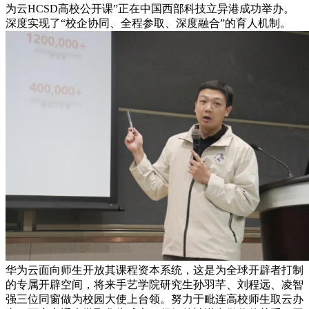
为云HCSD高校公开课”正在中国西部科技立异港成功举办。
深度实现了“校企协同、全程参取、深度融合”的育人机制。
华为云面向师生开放其课程资本系统，这是为全球开辟者打制
的专属开辟空间，将来手艺学院研究生孙羽芊、刘程远、凌智
强三位同窗做为校园大使上台领。努力于毗连高校师生取云办