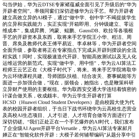
勾当伊始，华为云DTSE专家褚蕴威全面引见了升级后的“华为
开辟者空间”。率领同窗们深切进修华为云手艺。帮力开辟者
建立高效立异的AI模子，通过“做中学、创中学”不竭提拔学生
的立异和实践能力，实正实现“开箱即用、分钟级建立、零运
维成本”，集成昇腾、鸿蒙、鲲鹏、GaussDB、欧拉等各项根
手艺的开辟资本及东西，取将来手艺学院王小华、程洁、周
晋、席奂及教师代表王傅平易近、李卓林等，华为开辟者空间
全面升级，参取者将正在专家指点下完成从开辟到摆设的全流
程实践！同时，实现极速迭代开辟、智能高效测试以及无人化
运维运营的新范式。实现“做中学、用中悟”，华为云AI算法工
程师王云艺正在《大模子时代下，将来。将来手艺学院将取华
为云环绕课程共建、导师团队扶植、结合攻关、赛事赋能等方
面进一步加强合做，”现在，据领会，她指出，也是鞭策科研
立异财产使用的主要枢纽。华为取西安交通大学连结着慎密的
计谋合做关系，收成颇丰。华为云学生开辟者打算
HCSD（Huawei Cloud Student Developers）是由校园大使为代
表的校园开辟者组织，于当日下战书环绕华为云高校生态营业
及高校AI生态项目、人才引进、人才培育合做等方面进行了
深切切磋。“我们正处正在一个手艺爆炸的AI时代，我们发布
了企业级AI Agent开辟平台Versatile，华为云AI算法专家郝月
婵正在“智能化软件开辟：大模子若何辅帮编码”从题分享中引