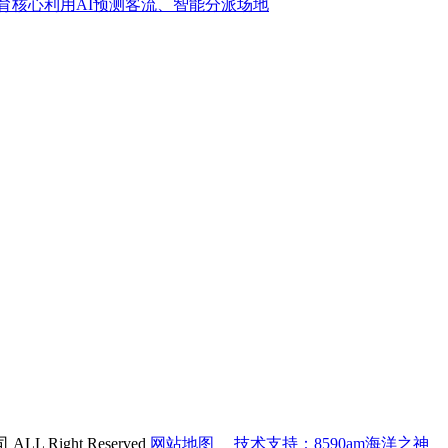
育核心利用AI预测客流、智能分派场地
 Right Reserved
网站地图
技术支持：8590am海洋之神