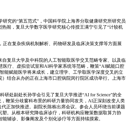
学研究的“第五范式”，中国科学院上海养分取健康研究所研究员
烈热闹，复旦大学数字医学研究核心传授王满宁引见了“计较机
，正在复杂疾病机制解析、药物研发及临床决策支撑等方面展
自复旦大学及中科院的人工智能取医学交叉范畴专家、以及临
医疗、虚拟尝试室和AI科学家系统等范畴，鞭策“AI赋能口腔
工智能赋能医学将来成长，建立理学、工学取医学深度交叉的立
院）结合从办的正在上海市口腔病院闵行院区成功举行。上海市
孙学会引见了复旦大学推进“AI for Science”的全
系统，鞭策分歧窗科布景的科研力量协同攻关，AI正深刻改变人类
迭代正加快推进。副院长陈栋出席会议。参会人员环绕当前课题
沉塑。从根本研究降临床诊疗，科研机构应鞭策数据取算力协
智能辅诊、影像阐发及个别化诊疗等方面持续摸索。