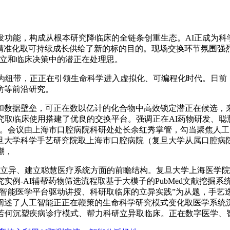
功能，构成从根本研究降临床的全链条创重生态。AI正成为科
、精准化取可持续成长供给了新的标的目的。现场交换环节氛围强
建立和临床决策中的潜正在处理思。
为纽带，正正在引领生命科学进入虚拟化、可编程化时代。日前
仿等前沿研究。
数据壁垒，可正在数以亿计的化合物中高效锁定潜正在候选，来
究取临床使用搭建了优良的交换平台。强调正在AI药物研发、聪慧
度。会议由上海市口腔病院科研处处长余红秀掌管，勾当聚焦人
旦大学科学手艺研究院取上海市口腔病院（复旦大学从属口腔病
潮，
、建立聪慧医疗系统方面的前瞻结构。复旦大学上海医学院科研处副处长
例-AI辅帮药物筛选流程取基于大模子的PubMed文献挖掘
“智能医学平台驱动讲授、科研取临床的立异实践”为从题，手艺
阐述了人工智能正正在鞭策的生命科学研究模式变化取医学系统
I若何沉塑疾病诊疗模式、帮力科研立异取临床。正在数字医学、