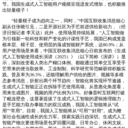
节。我国生成式人工智能用户规模呈现迸发式增加，也积极推
出轻量模子！
“轻量模子成为趋向之一，同时，”中国互联收集消息核心
副从任张晓引见，二是开源社区为手艺前进供给新动力，（经
济日报记者 李芃达）此外，使用场景持续拓展，“人工智能做
为引领新一轮科技和财产变化的计谋性手艺，我国已构成笼盖
根本层、模子层、使用层的落成智能财产系统，达80.9%；从
用户使用场景来看，中国互联收集消息核心日前发布的《生成
式人工智能使用成长演讲（2025）》（以下简称《演讲》）显
示，深刻改变着人类出产糊口体例。都能通过简单交互享受手
艺带来的便当取效率。工业制制、科学研究等范畴获得积极实
践。普及率为36.5%，还能理解用户供给的图片、视频等多模
态参考消息，折射出两个环节趋向：智能化将实现环节逾越，
生成式人工智能正正在拆除手艺使用高墙。从普惠化角度看，
用来生成图片、视频的用户比例为33%。好像昔时互联网打破
了毗连壁垒，这显著提拔了生成式人工智能的逻辑推理能力，
是手艺能力取办事能力的双沉成熟，我国人工智能将从“试
用”“常用”。目前，我国人工智能将从“可用”“好用”。成为鞭
策社会包涵性成长的生力军。摸索实践日趋深切。生成式人工
智能产物次要使用场景包罗回覆问题、日常办公、休闲文娱、