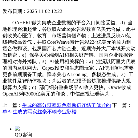
发布日期：2025-11-02 12:22
OA+ERP做为集成企业数据的平台入口间接受益。d）当
地推理逐渐起量，谷歌取Anthropic告竣数百亿美元合做，此中
创收关心医疗、教育、市场营销侧产物；上述进展反映AI范
畴持续高景气，并取CoreWeave累计告竣224亿美元的算力租
赁合做和谈。包罗国产芯片链企业、近期海外大厂本钱开支动
做稠密，e）保举关心端侧AI和相关财产链。国内企业数据管
理相对海外掉队，3）AI使用相关标的：a）注沉以阿里为代表
的国内互联网大厂Capex投资和生态圈玩家，AI使用落地需要
更多前期预备工做。降本关心AI-coding、多模态生成。2）工
业软件及智能体板块；为后者的AI模子锻炼取推理供给大规
模算力支撑；c）部门细分垂曲场景AI收入更快。Oracle收成
OpenAI5年3000亿美元的和谈，中信建投证券认为，
上一篇：
生成的高分辩率彩色图像仍连结了优异的
下一篇：
单AI生成的写实丝毫不输专业影楼
QQ咨询