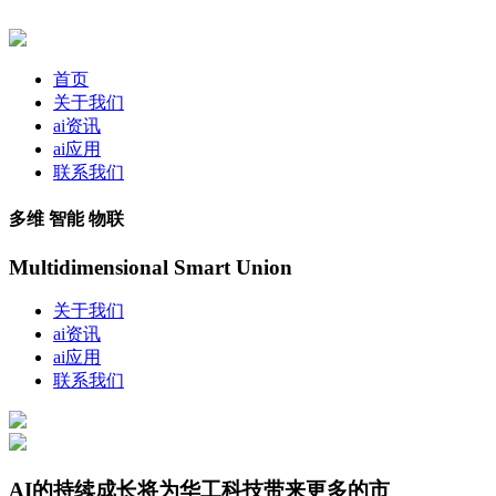
首页
关于我们
ai资讯
ai应用
联系我们
多维 智能 物联
Multidimensional Smart Union
关于我们
ai资讯
ai应用
联系我们
AI的持续成长将为华工科技带来更多的市